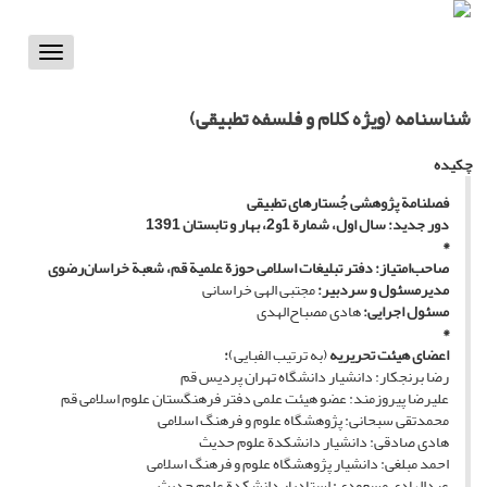
Toggle
vigation
شناسنامه (ویژه کلام و فلسفه تطبیقی)
چکیده
فصلنامة
پژوهشی
جُستار
های تطبیقی
دور جدید: سال اول، شمارة 1و2، بهار و تابستان 1391
*
صاحب‌امتیاز: دفتر تبلیغات اسلامی حوزة علمیة قم، شعبة خراسان‌رضوی
مدیرمسئول و سردبیر:
مجتبی الهی خراسانی
مسئول اجرایی:
هادی مصباح‌الهدی
*
اعضای هیئت تحریریه
(به ترتیب الفبایی)
:
رضا برنجکار: دانشیار دانشگاه تهران پردیس قم
علیرضا پیروزمند: عضو هیئت علمی دفتر فرهنگستان علوم اسلامی قم
محمدتقی سبحانی: پژوهشگاه علوم و فرهنگ اسلامی
هادی صادقی: دانشیار دانشکدة علوم حدیث
احمد مبلغی: دانشیار پژوهشگاه علوم و فرهنگ اسلامی
عبدالهادی مسعودی: استادیار دانشکدة علوم حدیث