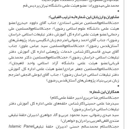
محمدعلی مهدوی‌راد: عضو هیئت علمی دانشگاه تهران پردیس قم
*
مشاوران و ارزیابان این شماره
(به ترتیب الفبایی)
:
حجت‌الاسلام‌والمسلمین مرتضی استادی/ جناب آقای داوود حیدری(عضو
هیئت علمی دانشگاه علوم اسلامی رضوی)/ حجت‌الاسلام‌والمسلمین علی
رحمانی(عضو هیئت علمی اداره کل آموزش دفتر تبلیغات اسلامی خراسان
رضوی)/ جناب آقای احمد رضوانی(مترجم زبان انگلیسی بنیاد پژوهش‌های
آستان‌قدس رضوی)/ حجت‌الاسلام‌والمسلمین سید عباس علوی/ جناب
آقای مهدی قاسمی(کارشناس خدمات پژوهشی اداره کل آموزش دفتر
تبلیغات اسلامی خراسان رضوی)/ حجت‌الاسلام‌والمسلمین دکتر محمدعلی
قربانی(عضو هیئت علمی دانشگاه آزاد اسلامی واحد لاهیجان)/
حجت‌الاسلام‌والمسلمین جعفر مرادی(عضو هیئت علمی اداره کل آموزش
دفتر تبلیغات اسلامی خراسان رضوی) / جناب آقای ابوعلی النجفی (مترجم
زبان عربی بنیاد پژوهش‌های آستان‌قدس رضوی)
*
همکاران این شماره:
حجت‌الاسلام‌ رضا حریری(دبیر حلقة علمی کلام)
سیدرضا علمی حسینی(کارشناس حلقه‌های علمی اداره کل آموزش دفتر
تبلیغات اسلامی خراسان رضوی)
سید مهدی رضوانی، سید محمود عربی و آلاء جواهری (دبیران حلقة تبلیغی
منتدی اللغى العربیى برادران و خواهران)
حجت‌الاسلام‌ محمدسالم حسنی (دبیران حلقة تبلیغی
Islamic Panel