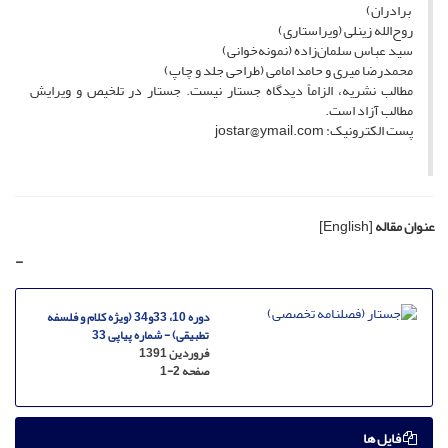
برادران)
روح‌الله زینلی (ویراستاری)
سید عباس سلمان‌زاده (نمونه‌خوانی)
محمدرضا میری و حامد امامی (طراحی جلد و چاپ)
مطالب نشریه، الزاماً دیدگاه جستار نیست. جستار در تلخیص و ویرایش
مطالب آزاد است.
پست الکترونیک: jostar@ymail.com
عنوان مقاله
[English]
-
دوره 10، 33و34 (ویژه کلام و فلسفه
تطبیقی) - شماره پیاپی 33
فروردین 1391
صفحه
1-2
فایل ها