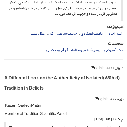
اصولی است، در صدد اثبات این مدعاست که اخبار آحاد اعتقادی، نقش
بسیار مهمی در ترغیب و ترهیب قوه‌ی عقل عملی دارد و بر همین اساس، اثر
عملی بر آن بار شده و حجیت آن معنا می‌یابد.
کلیدواژه‌ها
اخبار آحاد
احادیث اعتقادی
حجیت شرعی
ظن
عقل عملی
موضوعات
حدیث‌پژوهی
روش‌شناسی مطالعات قرآنی و حدیثی
عنوان مقاله
[English]
A Different Look on the Authenticity of Isolated(Wāḥid)
Tradition in Beliefs
نویسنده
[English]
Kāzem Sādeqi Matin
Member of Tradition Scientific Panel
چکیده
[English]