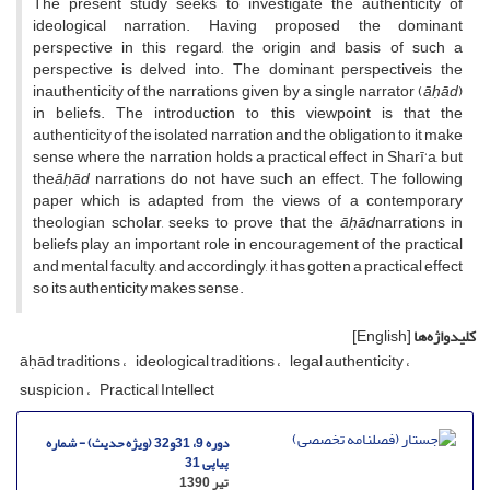
The present study seeks to investigate the authenticity of
ideological narration. Having proposed the dominant
perspective in this regard, the origin and basis of such a
perspective is delved into. The dominant perspectiveis the
inauthenticity of the narrations given by a single narrator (
āḥād
)
in beliefs. The introduction to this viewpoint is that the
authenticity of the isolated narration and the obligation to it make
sense where the narration holds a practical effect in Sharī‘a, but
the
āḥād
narrations do not have such an effect. The following
paper which is adapted from the views of a contemporary
theologian scholar, seeks to prove that the
āḥād
narrations in
beliefs play an important role in encouragement of the practical
and mental faculty, and accordingly, it has gotten a practical effect
so its authenticity makes sense.
کلیدواژه‌ها
[English]
āḥād traditions
ideological traditions
legal authenticity
suspicion
Practical Intellect
دوره 9، 31و32 (ویژه حدیث) - شماره
پیاپی 31
تیر 1390