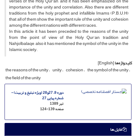
verses of the Holy Qur'an, and it has been emphasized on the
importance of the unity and correlation. Also there are different
traditions from the holy prophet and infallible Imams (P.B.U.H)
that all of them show the important rule of the unity and cohesion
among the different nations with different races.
In this article, it has been preceded to the reasons of the unity
from the point of view of the Holy Qur'an, tradition and
Nahjolbalaqe, also it has mentioned the symbol of the unity in the
Islamic society.
کلیدواژه‌ها
[English]
the reasons of the unity
unity
cohesion
the symbol of the unity
the field of the unity
دوره 9، 27و28 (ویژه تبلیغ و تربیت) -
شماره پیاپی 27
تیر 1389
صفحه
124-139
فایل ها