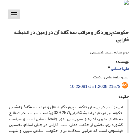
Toggle
vigation
حکومت پروردگار و مراتب سه گانه آن در زمین در اندیشه
فارابی
نوع مقاله : علمی تخصصی
نویسنده
علی احسانی
عضو حلقة علمی حکمت
10.22081/JET.2008.21579
چکیده
این نوشتار در پی بیان حاکمیت پروردگار متعال و مراتب سه‌گانة جانشینی
حکومت بر مردم در اندیشة فارابی(257ـ339 ق) است. سیاست در اصطلاح
به معنای تدبیر، اداره و سرپرستی امور جامعة انسانی است و سیاست
کشورداری، بخشی از حکمت عملی است. فارابی در جهان اسلام، نخستین
فیلسوفی است که مراتبی سه‌گانه برای حکومت اسلامی تبیین و تثبیت