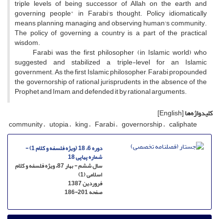
triple levels of being successor of Allah on the earth and
governing people" in Farabi's thought. Policy idiomatically
means planning, managing and observing human's community.
The policy of governing a country is a part of the practical
wisdom.
Farabi was the first philosopher (in Islamic world) who
suggested and stabilized a triple-level for an Islamic
government. As the first Islamic philosopher, Farabi propounded
the governorship of rational jurisprudents in the absence of the
Prophet and Imam, and defended it by rational arguments.
کلیدواژه‌ها
[English]
community
utopia
king
Farabi
governorship
caliphate
دوره 6، 18 (ویژه فلسفه و کلام 1) -
شماره پیاپی 18
سال ششم - بهار 87، ویژه فلسفه و کلام
اسلامی (1)
فروردین 1387
صفحه
186-201