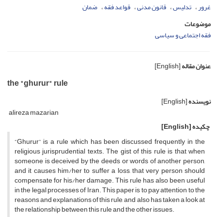
غرور
تدلیس
قانون مدنی
قواعد فقه
ضمان
موضوعات
فقه اجتماعی و سیاسی
عنوان مقاله
[English]
the "ghurur" rule
نویسنده
[English]
alireza mazarian
چکیده
[English]
“Ghurur” is a rule which has been discussed frequently in the
religious jurisprudential texts. The gist of this rule is that when
someone is deceived by the deeds or words of another person,
and it causes him/her to suffer a loss, that very person should
compensate for his/her damage. This rule has also been useful
in the legal processes of Iran. This paper is to pay attention to the
reasons and explanations of this rule, and also has taken a look at
the relationship between this rule and the other issues.