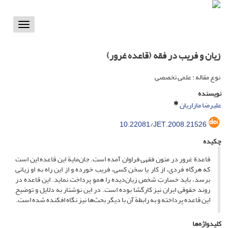
Toggle
vigation
زیان و فریب در فقه (قاعده غرور)
نوع مقاله : علمی تخصصی
نویسنده
علیرضا مازاریان
10.22081/JET.2008.21526
چکیده
قاعدة غرور در متون فقهی فراوان آمده است. جان‌مایة این قاعده این است
که هرگاه فردی، از کار یا سخن کسی، فریب خورده و از این راه به او زیانی
برسد، باید خسارتِ شخص زیان‌دیده را همو پرداخت نماید. این قاعده در
روند حقوقی ایران نیز کارگشا بوده است. در این نوشتار به دلایل و توضیح
این قاعده پرداخته و به رابطة آن با دیگر بحث‌ها نیز نگاه افکنده شده است.
کلیدواژه‌ها