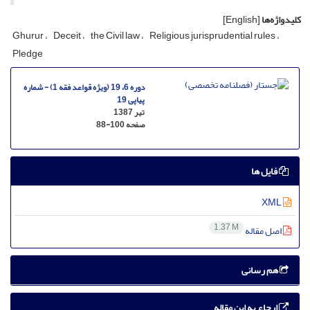
کلیدواژه‌ها
[English]
Ghurur
Deceit
the Civil law
Religious jurisprudential rules
Pledge
دوره 6، 19 (ویژه قواعد فقه 1) - شماره
پیاپی 19
تیر 1387
صفحه
88-100
فایل ها
XML
1.37 M
اصل مقاله
هم رسانی
ارجاع به این مقاله