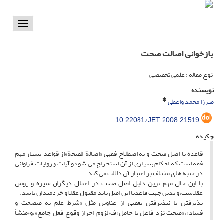
Toggle
vigation
بازخوانی اصالت صحت
نوع مقاله : علمی تخصصی
نویسنده
میرزا محمد واعظی
10.22081/JET.2008.21519
چکیده
قاعده یا اصل صحت و به اصطلاح فقهی «اصالة الصحة»از قواعد بسیار مهم
فقه است که احکام بسیاری از آن استخراج می شودو آیات و روایات فراوانی
در جنبه های مختلف بر اعتبار آن دلالت می کند.
با این حال مهم ترین دلیل اصل صحت در اعمال دیگران سیره و روش
عقلاست،و بدین جهت قاعدتا این اصل باید مقبول عقلا و خردمندان باشد.
پذیرفتن یا نپذیرفتن بعضی از عناوین مثل «شرط علم به صصحت و
فساد»،«صحت نزد فاعل یا حامل»ف«لزوم احراز وقوع فعل جامع»،و«منشأ