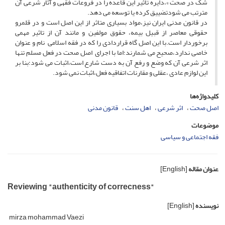
شک در صحت »،دایره تاثیر این قاعده را در فروعات فقهی و آثار شرعی آن
مترتب می شودتضییق کرده یا توسعه می دهد.
در قانون مدنی ایران نیز،مواد بسیاری متاثر از این اصل است و در قلمرو
حقوقی معاصر از قبیل بیمه، حقوق مولفین و مانند آن از تاثیر مهمی
برخوردار است.با این اصل گاه قراردادی را که در فقه اسلامی نام و عنوان
خاصی ندارد،صحیح می شمارند؛اما با اجرای اصل صحت در فعل مسلم تنها
اثر شرعی آن که وضع و رفع آن به دست شارع است،اثبات می شود؛بنا بر
این لوازم عادی ،عقلی و مقارنات اتفاقیه فعل،اثبات نمی شود.
کلیدواژه‌ها
اصل صحت
اثر شرعی
اهل سنت
قانون مدنی
موضوعات
فقه اجتماعی و سیاسی
عنوان مقاله
[English]
Reviewing "authenticity of correcness"
نویسنده
[English]
mirza mohammad Vaezi