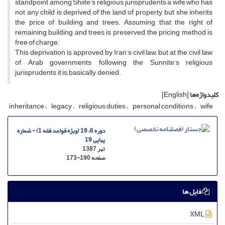
standpoint among Shiite’s religious jurisprudents a wife who has
not any child is deprived of the land of property, but she inherits
the price of building and trees. Assuming that the right of
remaining building and trees is preserved, the pricing method is
free of charge.
This deprivation is approved by Iran’s civil law, but at the civil law
of Arab governments, following the Sunnite’s religious
jurisprudents, it is, basically, denied.
کلیدواژه‌ها
[English]
inheritance
legacy
religious duties
personal conditions
wife
دوره 6، 19 (ویژه قواعد فقه 1) - شماره
پیاپی 19
تیر 1387
صفحه
173-190
فایل ها
XML