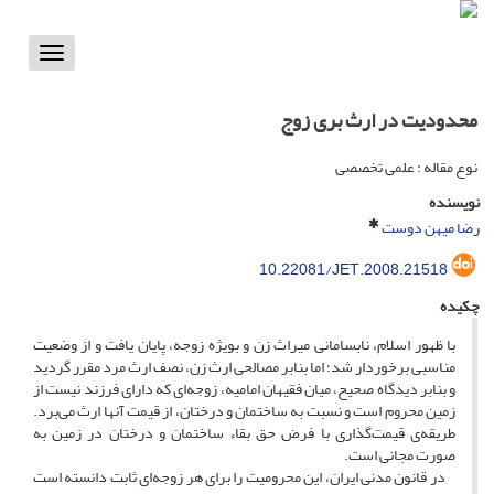
Toggle
vigation
محدودیت در ارث بری زوج
نوع مقاله : علمی تخصصی
نویسنده
رضا میهن دوست
10.22081/JET.2008.21518
چکیده
با ظهور اسلام، نابسامانی میراث زن و بویژه زوجه، پایان یافت و از وضعیت
مناسبی برخوردار شد؛ اما بنابر مصالحی ارث زن، نصف ارث مرد مقرر گردید
و بنابر دیدگاه صحیح، میان فقیهان امامیه، زوجه‌ای که دارای فرزند نیست از
زمین محروم است و نسبت به ساختمان و درختان، از قیمت آنها ارث می‌برد.
طریقه‌ی قیمت‌گذاری با فرض حق بقاء ساختمان و درختان در زمین به
صورت مجانی است.
در قانون مدنی ایران، این محرومیت را برای هر زوجه‌ای ثابت دانسته است