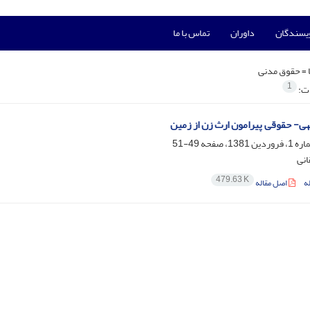
ویسندگان
داوران
تماس با ما
 =
حقوق مدنی
1
ات:
- حقوقی پیرامون ارث زن از زمین
49-51
انی
479.63 K
ه
اصل مقاله